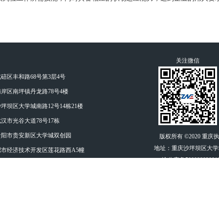
关注微信
碚区丰和路68号第3层4号
岸区南坪镇丹龙路78号4楼
坪坝区大学城南路12号14栋21楼
汉市光谷大道78号17栋
贵阳市贵安新区大学城双创园
版权所有 ©2020 
地址：重庆沙坪坝区大学城
肥市经济技术开发区莲花路西A5幢
渝公安备50009802001