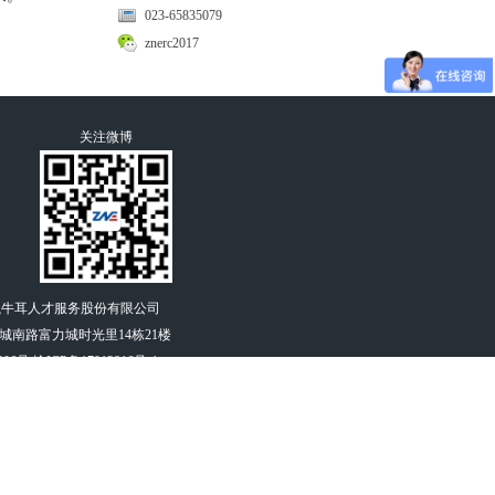
023-65835079
znerc2017
关注微博
重庆执牛耳人才服务股份有限公司
南路富力城时光里14栋21楼
006号
渝ICP备17013816号-1