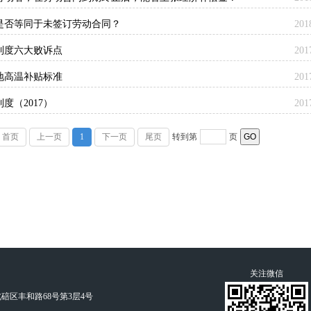
是否等同于未签订劳动合同？
201
制度六大败诉点
201
各地高温补贴标准
201
度（2017）
201
首页
上一页
1
下一页
尾页
转到第
页
关注微信
碚区丰和路68号第3层4号