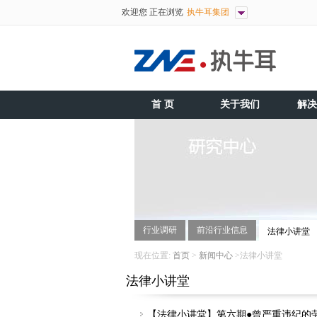
欢迎您 正在浏览
执牛耳集团
首 页
关于我们
解决
行业调研
前沿行业信息
法律小讲堂
现在位置:
首页
>
新闻中心
>法律小讲堂
法律小讲堂
【法律小讲堂】第六期●曾严重违纪的