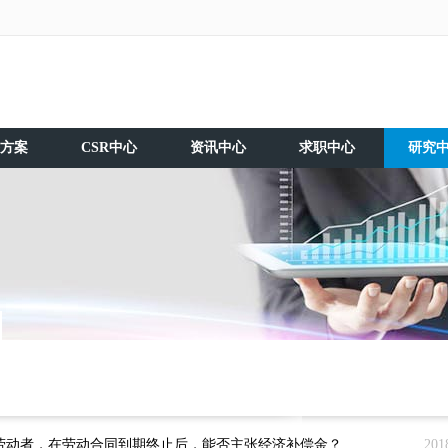
方案
CSR中心
资讯中心
求职中心
研究
劳动者，在劳动合同到期终止后，能否主张经济补偿金？
201